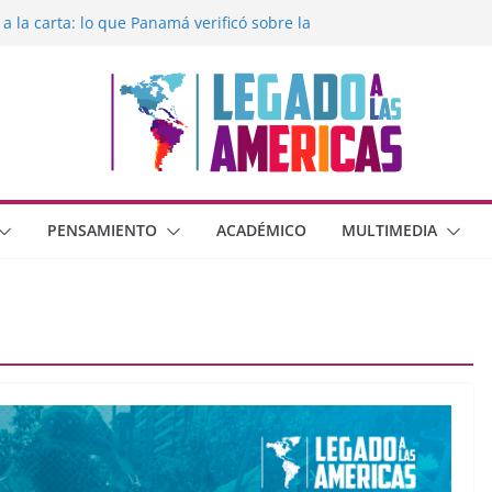
 a la carta: lo que Panamá verificó sobre la
egado a las Américas con la libertad de
éxico frente al crimen organizado y la
erana con Estados Unidos
moral cristiana
 o dos dimensiones humanas?
PENSAMIENTO
ACADÉMICO
MULTIMEDIA