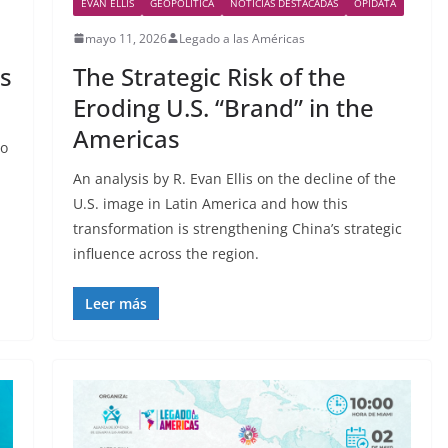
EVAN ELLIS
GEOPOLITICA
NOTICIAS DESTACADAS
OPIDATA
mayo 11, 2026
Legado a las Américas
os
The Strategic Risk of the
Eroding U.S. “Brand” in the
Americas
mo
An analysis by R. Evan Ellis on the decline of the
U.S. image in Latin America and how this
transformation is strengthening China’s strategic
influence across the region.
Leer más