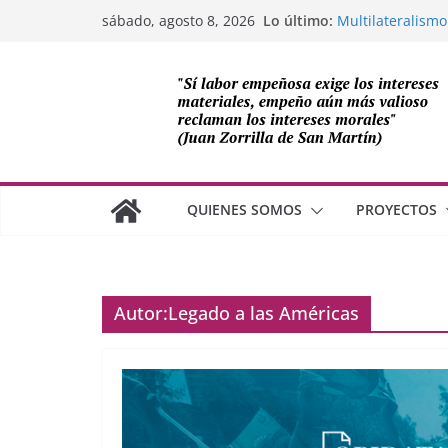
Saltar
Lo último:
Multilateralismo
sábado, agosto 8, 2026
al
OEA
Compromiso de L
contenido
Cuba
Los avances de M
cooperación sob
Adam Smith y la 
¿Dos economías
QUIENES SOMOS
PROYECTOS
Autor:
Legado a las Américas