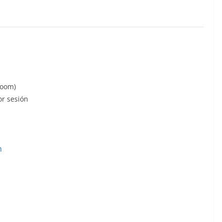
Zoom)
r sesión
n