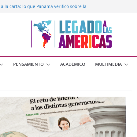
 o dos dimensiones humanas?
 a la carta: lo que Panamá verificó sobre la
egado a las Américas con la libertad de
éxico frente al crimen organizado y la
erana con Estados Unidos
moral cristiana
PENSAMIENTO
ACADÉMICO
MULTIMEDIA