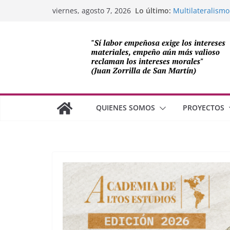
¿Dos economías
Saltar
Lo último:
viernes, agosto 7, 2026
Multilateralismo
al
OEA
contenido
Compromiso de L
Cuba
Los avances de M
cooperación sob
Adam Smith y la 
QUIENES SOMOS
PROYECTOS