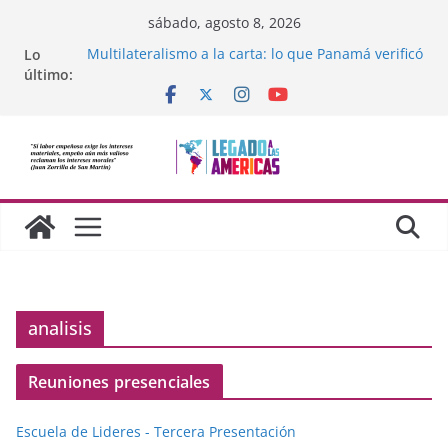
Saltar
sábado, agosto 8, 2026
al
Lo
Multilateralismo a la carta: lo que Panamá verificó
contenido
último:
sobre la OEA
Compromiso de Legado a las Américas con la
libertad de Cuba
Los avances de México frente al crimen
organizado y la cooperación soberana con
Estados Unidos
Adam Smith y la moral cristiana
¿Dos economías o dos dimensiones humanas?
analisis
Reuniones presenciales
Escuela de Lideres - Tercera Presentación