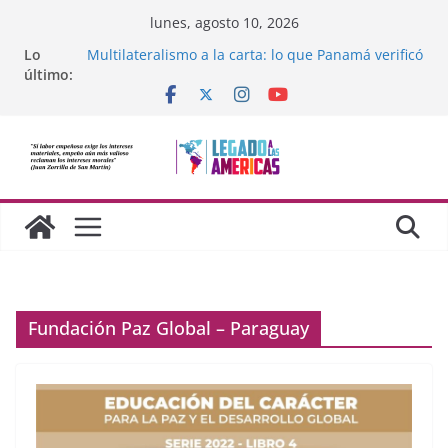
Saltar
lunes, agosto 10, 2026
al
Lo
Multilateralismo a la carta: lo que Panamá verificó
contenido
último:
sobre la OEA
Compromiso de Legado a las Américas con la
libertad de Cuba
Los avances de México frente al crimen
organizado y la cooperación soberana con
Estados Unidos
Adam Smith y la moral cristiana
¿Dos economías o dos dimensiones humanas?
Fundación Paz Global – Paraguay