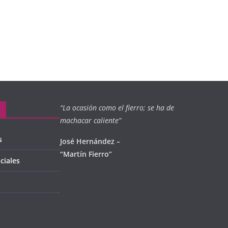
“La ocasión como el fierro; se ha de
machacar caliente”
s
José Hernández –
“Martín Fierro”
ciales
l