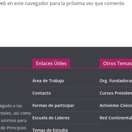
web en este navegador para la próxima vez que comente.
Enlaces Útiles
Otros Temas
Área de Trabajo
Org. Fundadora
Contacto
Cursos Presiden
Formas de participar
Activismo Cívico
egado a las
ntales, así como
Escuela de Lideres
Red Continenta
l unirnos para
de Principios
Temas de Estudio