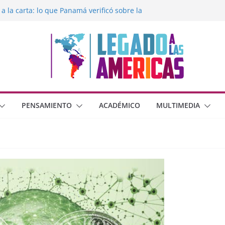
 a la carta: lo que Panamá verificó sobre la
egado a las Américas con la libertad de
éxico frente al crimen organizado y la
erana con Estados Unidos
moral cristiana
 o dos dimensiones humanas?
PENSAMIENTO
ACADÉMICO
MULTIMEDIA