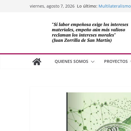
Saltar
Lo último:
Multilateralismo
viernes, agosto 7, 2026
al
OEA
Compromiso de L
contenido
Cuba
Los avances de M
cooperación sob
Adam Smith y la 
¿Dos economías
QUIENES SOMOS
PROYECTOS