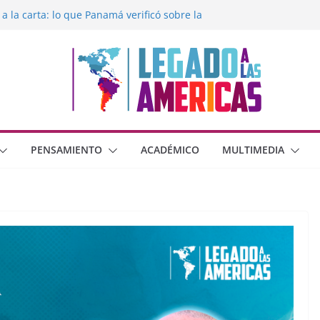
 a la carta: lo que Panamá verificó sobre la
egado a las Américas con la libertad de
éxico frente al crimen organizado y la
erana con Estados Unidos
moral cristiana
 o dos dimensiones humanas?
PENSAMIENTO
ACADÉMICO
MULTIMEDIA