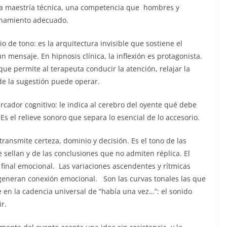
e la maestría técnica, una competencia que hombres y
renamiento adecuado.
o de tono: es la arquitectura invisible que sostiene el
n mensaje. En hipnosis clínica, la inflexión es protagonista.
ue permite al terapeuta conducir la atención, relajar la
de la sugestión puede operar.
rcador cognitivo: le indica al cerebro del oyente qué debe
s el relieve sonoro que separa lo esencial de lo accesorio.
transmite certeza, dominio y decisión. Es el tono de las
sellan y de las conclusiones que no admiten réplica. El
final emocional. Las variaciones ascendentes y rítmicas
 generan conexión emocional. Son las curvas tonales las que
 en la cadencia universal de “había una vez…”: el sonido
r.