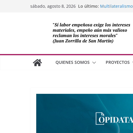
Saltar
Lo último:
Multilateralismo
sábado, agosto 8, 2026
al
OEA
Compromiso de L
contenido
Cuba
Los avances de M
cooperación sob
Adam Smith y la 
¿Dos economías
QUIENES SOMOS
PROYECTOS