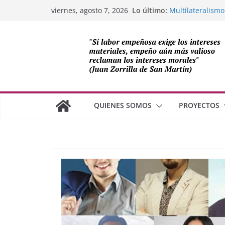
Saltar
Lo último:
Multilateralismo
viernes, agosto 7, 2026
al
OEA
Compromiso de L
contenido
Cuba
Los avances de M
cooperación sob
Adam Smith y la 
¿Dos economías
QUIENES SOMOS
PROYECTOS