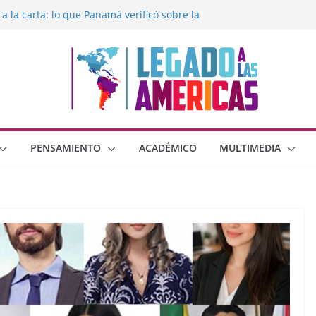
 a la carta: lo que Panamá verificó sobre la
egado a las Américas con la libertad de
éxico frente al crimen organizado y la
erana con Estados Unidos
moral cristiana
 o dos dimensiones humanas?
PENSAMIENTO
ACADÉMICO
MULTIMEDIA