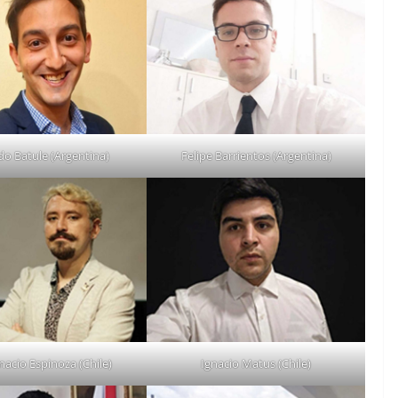
o Batule (Argentina)
Felipe Barrientos (Argentina)
nacio Espinoza (Chile)
Ignacio Matus (Chile)