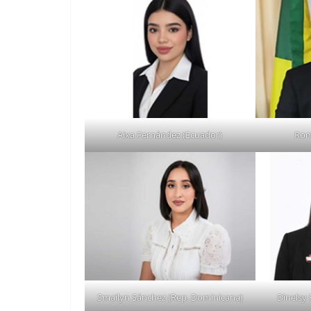
Aixa Fernández (Ecuador)
Rom
Smailyn Sánchez (Rep. Dominicana)
Dinelsy