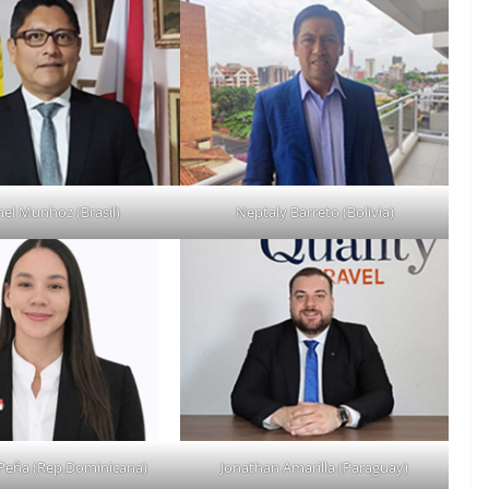
el Munhoz (Brasil)
Neptaly Barreto (Bolivia)
 Peña (Rep.Dominicana)
Jonathan Amarilla (Paraguay)