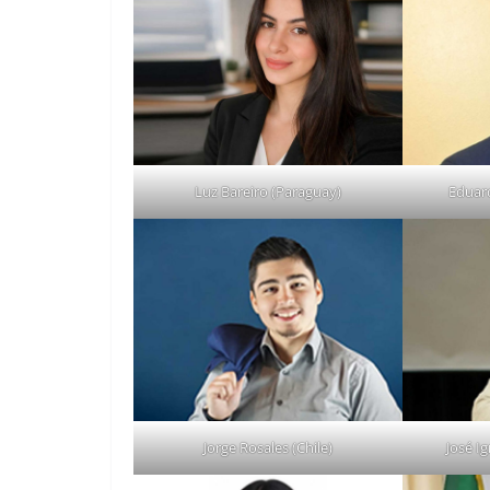
Luz Bareiro (Paraguay)
Eduard
Jorge Rosales (Chile)
José Ig