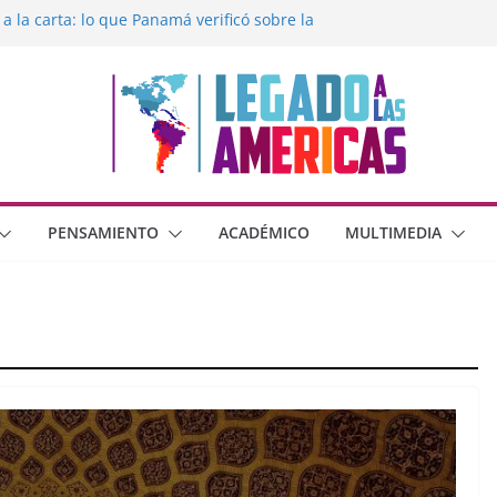
 a la carta: lo que Panamá verificó sobre la
egado a las Américas con la libertad de
éxico frente al crimen organizado y la
erana con Estados Unidos
moral cristiana
 o dos dimensiones humanas?
PENSAMIENTO
ACADÉMICO
MULTIMEDIA