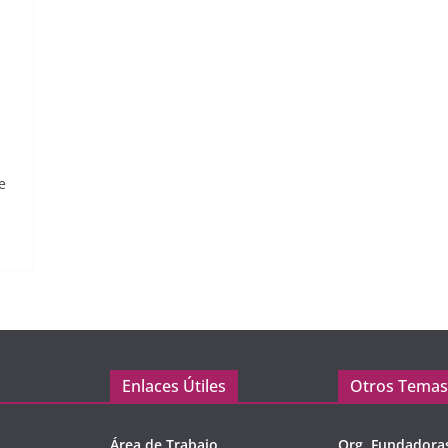
e
Enlaces Útiles
Otros Temas
Área de Trabajo
Org. Fundadora