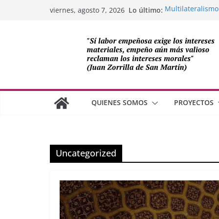
Saltar
Lo último:
Multilateralismo
viernes, agosto 7, 2026
al
OEA
Compromiso de L
contenido
Cuba
Los avances de M
cooperación sob
Adam Smith y la 
¿Dos economías
QUIENES SOMOS
PROYECTOS
Uncategorized