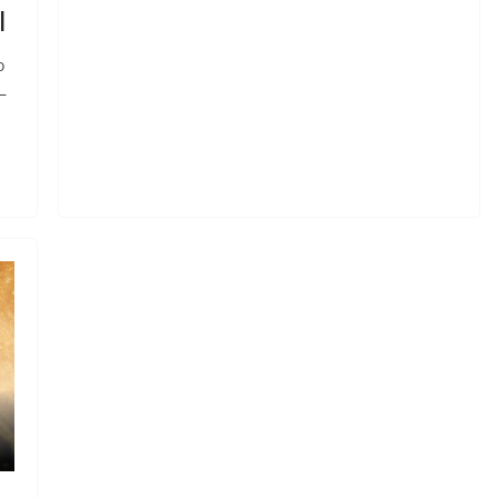
l
o
—