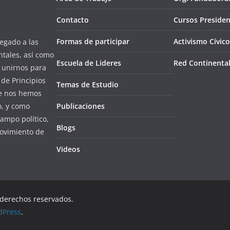
Contacto
Cursos Presiden
Formas de participar
Activismo Cívico
egado a las
ntales, así como
Escuela de Lideres
Red Continenta
l unirnos para
de Principios
Temas de Estudio
ue nos hemos
o, y como
Publicaciones
campo político,
Blogs
ovimiento de
Videos
 derechos reservados.
dPress
.