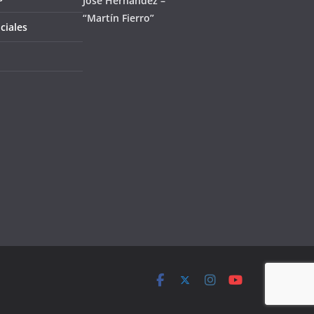
José Hernández –
“Martín Fierro”
ciales
l