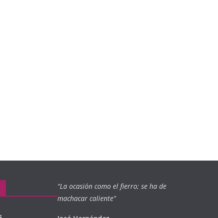
“La ocasión como el fierro; se ha de
machacar caliente”
s