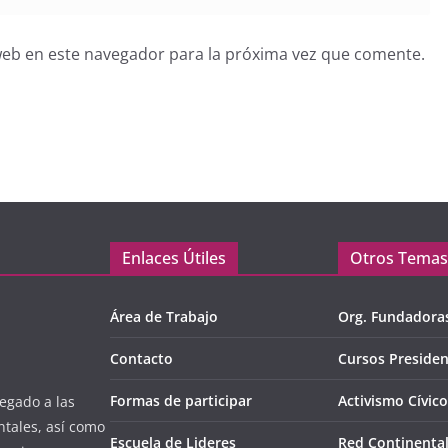
web en este navegador para la próxima vez que comente.
Enlaces Útiles
Otros Temas
Área de Trabajo
Org. Fundadora
Contacto
Cursos Presiden
Formas de participar
Activismo Cívico
egado a las
ntales, así como
Escuela de Lideres
Red Continenta