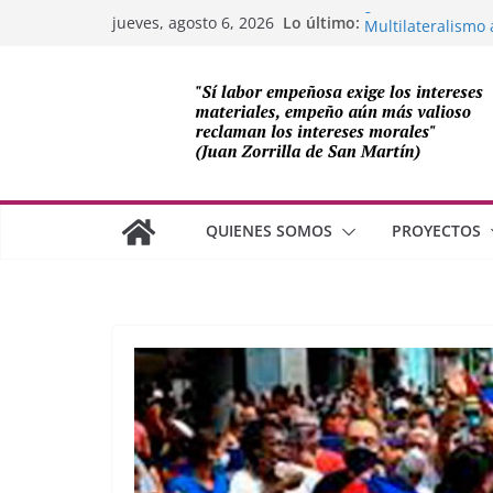
Saltar
Lo último:
¿Dos economías 
jueves, agosto 6, 2026
al
Multilateralismo 
OEA
contenido
Compromiso de Le
Cuba
Los avances de Mé
cooperación sobe
Adam Smith y la 
QUIENES SOMOS
PROYECTOS