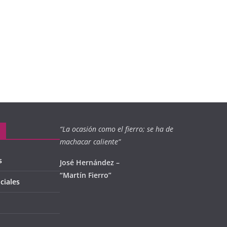
“La ocasión como el fierro; se ha de
machacar caliente”
s
José Hernández –
“Martín Fierro”
ciales
l