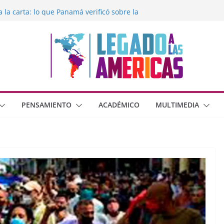
o dos dimensiones humanas?
a la carta: lo que Panamá verificó sobre la
gado a las Américas con la libertad de
xico frente al crimen organizado y la
rana con Estados Unidos
moral cristiana
PENSAMIENTO
ACADÉMICO
MULTIMEDIA