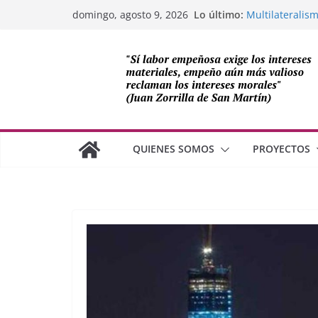
Saltar
Lo último:
Multilateralism
domingo, agosto 9, 2026
al
OEA
Compromiso de 
contenido
Cuba
Los avances de
cooperación s
Adam Smith y l
¿Dos economía
QUIENES SOMOS
PROYECTOS