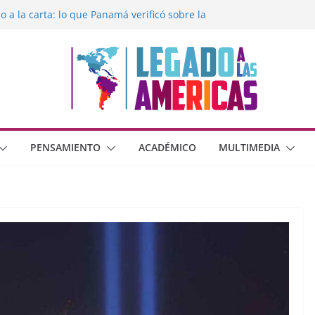
o a la carta: lo que Panamá verificó sobre la
Legado a las Américas con la libertad de
 México frente al crimen organizado y la
oberana con Estados Unidos
a moral cristiana
s o dos dimensiones humanas?
PENSAMIENTO
ACADÉMICO
MULTIMEDIA