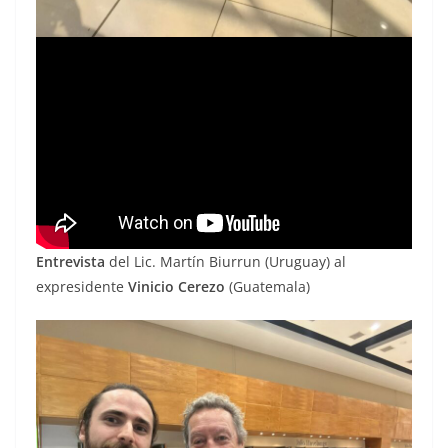
Entrevista
del Lic. Martín Biurrun (Uruguay) al
expresidente
Vinicio Cerezo
(Guatemala)