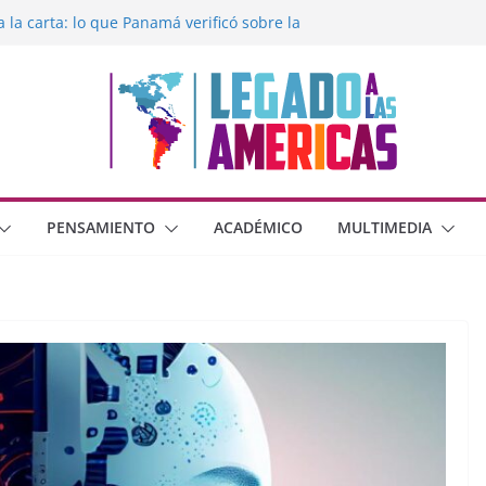
a la carta: lo que Panamá verificó sobre la
gado a las Américas con la libertad de
xico frente al crimen organizado y la
rana con Estados Unidos
moral cristiana
o dos dimensiones humanas?
PENSAMIENTO
ACADÉMICO
MULTIMEDIA