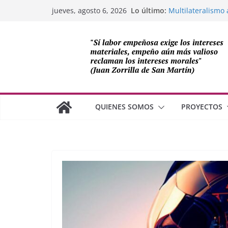
Saltar
Lo último:
Multilateralismo 
jueves, agosto 6, 2026
al
OEA
Compromiso de Le
contenido
Cuba
Los avances de Mé
cooperación sobe
Adam Smith y la 
¿Dos economías 
QUIENES SOMOS
PROYECTOS