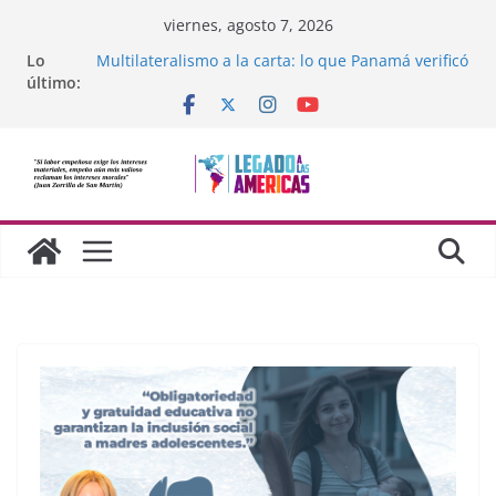
Saltar
viernes, agosto 7, 2026
al
Lo
Multilateralismo a la carta: lo que Panamá verificó
contenido
último:
sobre la OEA
Compromiso de Legado a las Américas con la
libertad de Cuba
Los avances de México frente al crimen
organizado y la cooperación soberana con
Estados Unidos
Adam Smith y la moral cristiana
¿Dos economías o dos dimensiones humanas?