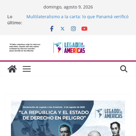
Saltar
domingo, agosto 9, 2026
al
Lo
Multilateralismo a la carta: lo que Panamá verificó
contenido
último:
sobre la OEA
Compromiso de Legado a las Américas con la
libertad de Cuba
Los avances de México frente al crimen
organizado y la cooperación soberana con
Estados Unidos
Adam Smith y la moral cristiana
¿Dos economías o dos dimensiones humanas?