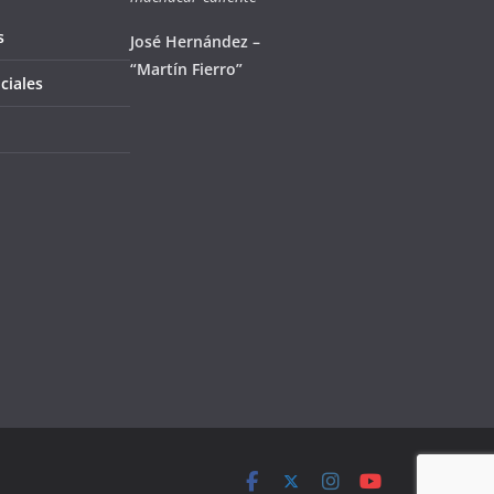
s
José Hernández –
“Martín Fierro”
ciales
l