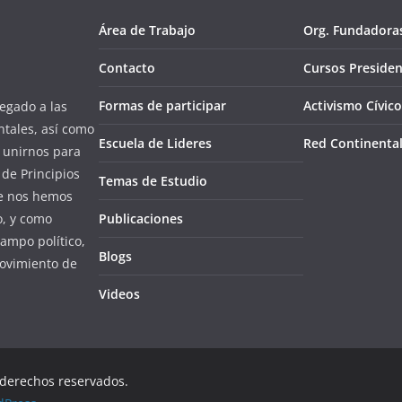
Área de Trabajo
Org. Fundadora
Contacto
Cursos Presiden
Formas de participar
Activismo Cívico
egado a las
ntales, así como
Escuela de Lideres
Red Continenta
l unirnos para
de Principios
Temas de Estudio
ue nos hemos
o, y como
Publicaciones
campo político,
Blogs
ovimiento de
Videos
 derechos reservados.