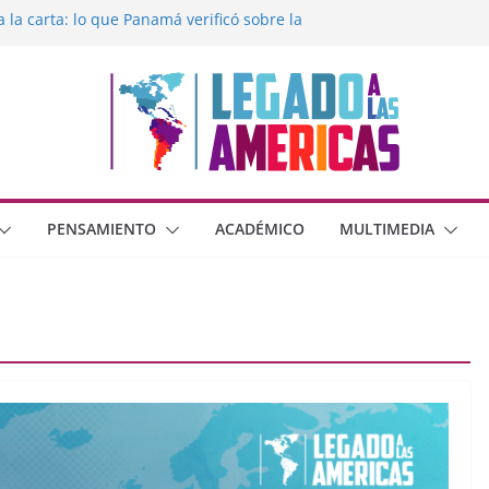
a la carta: lo que Panamá verificó sobre la
gado a las Américas con la libertad de
xico frente al crimen organizado y la
rana con Estados Unidos
moral cristiana
o dos dimensiones humanas?
PENSAMIENTO
ACADÉMICO
MULTIMEDIA