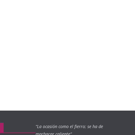
“La ocasión como el fierro; se ha de
machacar caliente”