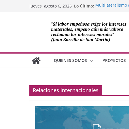
Saltar
Lo último:
Multilateralismo 
jueves, agosto 6, 2026
al
OEA
Compromiso de Le
contenido
Cuba
Los avances de Mé
cooperación sobe
Adam Smith y la 
¿Dos economías 
QUIENES SOMOS
PROYECTOS
Relaciones internacionales