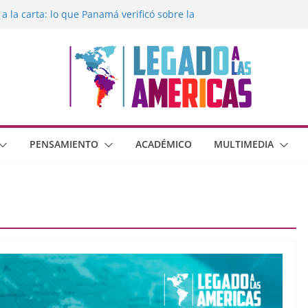
 a la carta: lo que Panamá verificó sobre la
egado a las Américas con la libertad de
éxico frente al crimen organizado y la
erana con Estados Unidos
moral cristiana
 o dos dimensiones humanas?
PENSAMIENTO
ACADÉMICO
MULTIMEDIA