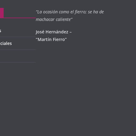
“La ocasión como el fierro; se ha de
machacar caliente”
s
José Hernández –
“Martín Fierro”
ciales
l