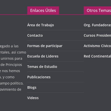
Enlaces Útiles
Otros Temas
Área de Trabajo
Org. Fundadora
Contacto
Cursos Presiden
Formas de participar
Activismo Cívico
egado a las
ntales, así como
Escuela de Lideres
Red Continenta
l unirnos para
de Principios
Temas de Estudio
ue nos hemos
o, y como
Publicaciones
campo político,
Blogs
ovimiento de
Videos