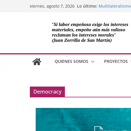
Saltar
Lo último:
Multilateralismo
viernes, agosto 7, 2026
al
OEA
Compromiso de L
contenido
Cuba
Los avances de M
cooperación sob
Adam Smith y la 
¿Dos economías
QUIENES SOMOS
PROYECTOS
Democracy