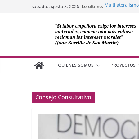
Saltar
Lo último:
Multilateralismo
sábado, agosto 8, 2026
al
OEA
Compromiso de L
contenido
Cuba
Los avances de M
cooperación sob
Adam Smith y la 
¿Dos economías
QUIENES SOMOS
PROYECTOS
Consejo Consultativo