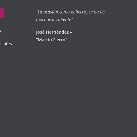
“La ocasión como el fierro; se ha de
machacar caliente”
s
José Hernández –
“Martín Fierro”
ciales
l