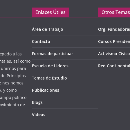
Enlaces Útiles
Otros Temas
Área de Trabajo
Org. Fundadora
Contacto
Cursos Presiden
Formas de participar
Activismo Cívico
egado a las
ntales, así como
Escuela de Lideres
Red Continenta
l unirnos para
de Principios
Temas de Estudio
ue nos hemos
o, y como
Publicaciones
campo político,
Blogs
ovimiento de
Videos