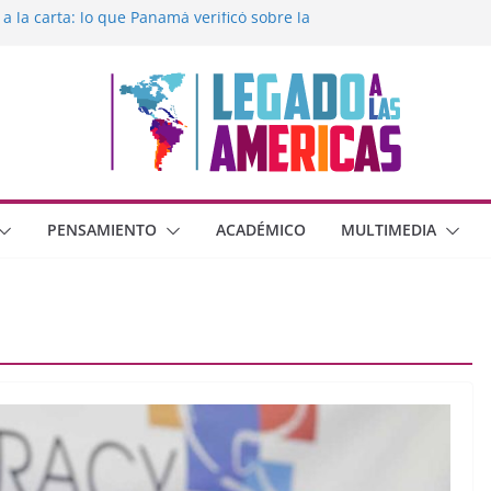
 a la carta: lo que Panamá verificó sobre la
egado a las Américas con la libertad de
éxico frente al crimen organizado y la
erana con Estados Unidos
moral cristiana
 o dos dimensiones humanas?
PENSAMIENTO
ACADÉMICO
MULTIMEDIA