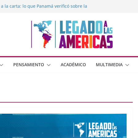
 a la carta: lo que Panamá verificó sobre la
egado a las Américas con la libertad de
éxico frente al crimen organizado y la
erana con Estados Unidos
moral cristiana
 o dos dimensiones humanas?
PENSAMIENTO
ACADÉMICO
MULTIMEDIA