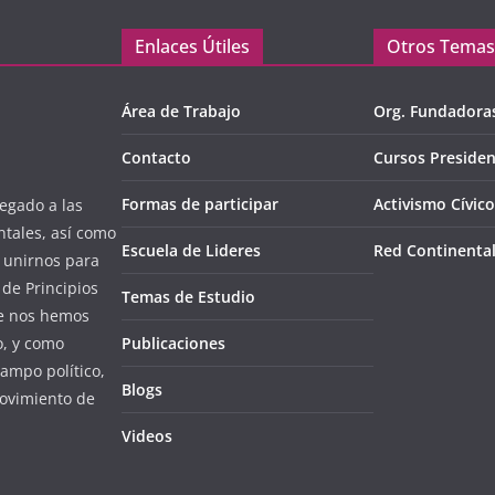
Enlaces Útiles
Otros Temas
Área de Trabajo
Org. Fundadora
Contacto
Cursos Presiden
Formas de participar
Activismo Cívico
egado a las
ntales, así como
Escuela de Lideres
Red Continenta
l unirnos para
de Principios
Temas de Estudio
ue nos hemos
o, y como
Publicaciones
campo político,
Blogs
ovimiento de
Videos