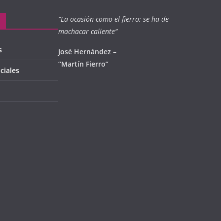
“La ocasión como el fierro; se ha de
machacar caliente”
s
José Hernández –
“Martín Fierro”
ciales
l