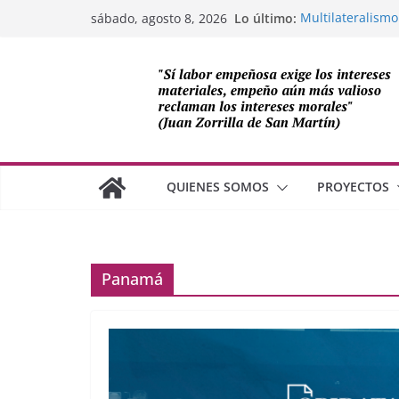
Saltar
Lo último:
Multilateralismo
sábado, agosto 8, 2026
al
OEA
Compromiso de L
contenido
Cuba
Los avances de M
cooperación sob
Adam Smith y la 
¿Dos economías
QUIENES SOMOS
PROYECTOS
Panamá