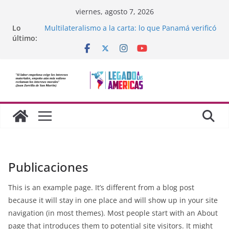
Saltar
viernes, agosto 7, 2026
al
Lo
Multilateralismo a la carta: lo que Panamá verificó
contenido
último:
sobre la OEA
Compromiso de Legado a las Américas con la
libertad de Cuba
Los avances de México frente al crimen
organizado y la cooperación soberana con
Estados Unidos
Adam Smith y la moral cristiana
¿Dos economías o dos dimensiones humanas?
Publicaciones
This is an example page. It’s different from a blog post
because it will stay in one place and will show up in your site
navigation (in most themes). Most people start with an About
page that introduces them to potential site visitors. It might