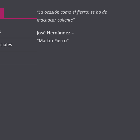
“La ocasión como el fierro; se ha de
machacar caliente”
s
José Hernández –
“Martín Fierro”
ciales
l