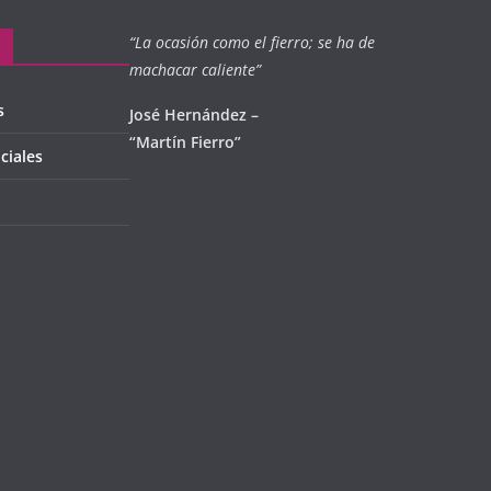
“La ocasión como el fierro; se ha de
machacar caliente”
s
José Hernández –
“Martín Fierro”
ciales
l