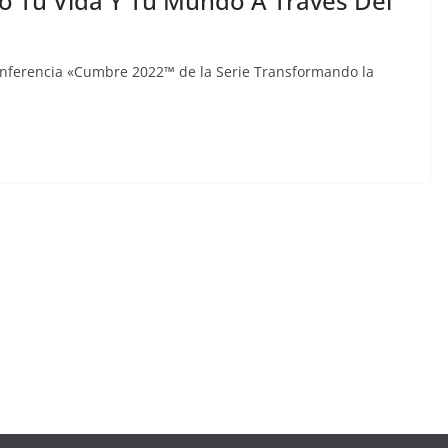
 Tu Vida Y Tu Mundo A Través Del
Conferencia «Cumbre 2022™ de la Serie Transformando la