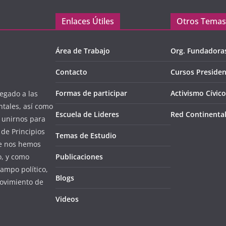
Enlaces Útiles
Otros Temas
Área de Trabajo
Org. Fundadora
Contacto
Cursos Presiden
Formas de participar
Activismo Cívico
egado a las
ntales, así como
Escuela de Lideres
Red Continenta
l unirnos para
de Principios
Temas de Estudio
ue nos hemos
o, y como
Publicaciones
campo político,
Blogs
ovimiento de
Videos