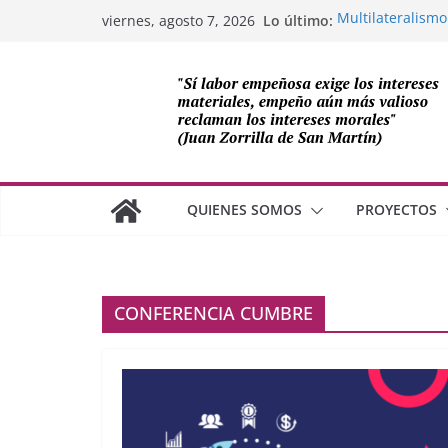
Saltar
Lo último:
Multilateralismo
viernes, agosto 7, 2026
al
OEA
Compromiso de L
contenido
Cuba
Los avances de M
cooperación sob
Adam Smith y la 
¿Dos economías
QUIENES SOMOS
PROYECTOS
CONFERENCIA CUMBRE