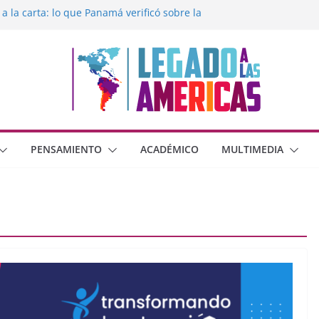
 a la carta: lo que Panamá verificó sobre la
egado a las Américas con la libertad de
éxico frente al crimen organizado y la
erana con Estados Unidos
moral cristiana
 o dos dimensiones humanas?
PENSAMIENTO
ACADÉMICO
MULTIMEDIA